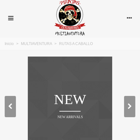
Inicio
>
MULTIAVENTURA
>
RUTAS A CABALLO
NEW
NEW ARRIVALS